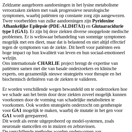
Zeldzame aangeboren aandoeningen in het lysine metabolisme
veroorzaken ziekten met vaak progressieve neurologische
symptomen, waarbij patiënten op constante zorg zijn aangewezen.
Twee voorbeelden van zulke aandoeningen zijn
Pyridoxine
Afhankelijke Epilepsie (PDE-ALDH7A1)
en
Glutaaracidurie
type I (GA1)
. Er zijn bij deze ziekten diverse onopgeloste medische
problemen. Er is weliswaar behandeling van sommige symptomen
mogelijk met een dieet, maar dat is belastend en niet altijd effectief
tegen de symptomen van de ziekte. Dit heeft voor patiënten een
hoge impact op hun kwaliteit van leven en hun sociaal-emotioneel
welzijn.
Ons internationale
CHARLIE
project brengt de expertise van
patiënten samen met die van basale onderzoekers en klinische
experts, om gezamenlijk nieuwe strategieën voor therapie en het
biochemisch definiëren van de ziekten te valideren.
Er worden verschillende wegen bewandeld om te onderzoeken hoe
we schade aan het brein door deze ziekten zoveel mogelijk kunnen
voorkomen door de vorming van schadelijke metabolieten te
voorkomen. Ook worden strategieën onderzocht om gentherapie
voor
GA1
mogelijk te maken, waarbij de mutatie in het gen voor
GA1
wordt gerepareerd.
Dit wordt als eerste uitgeprobeerd op model-systemen, zoals
neuronale stamcellen en in muizen en zebravissen.
De verschillende methodes worden onderworpen aan