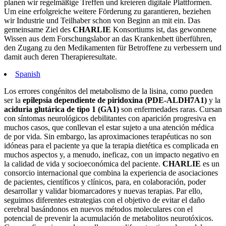
planen wir regelmäßige Treffen und kreieren digitale Plattformen.
Um eine erfolgreiche weitere Förderung zu garantieren, beziehen
wir Industrie und Teilhaber schon von Beginn an mit ein. Das
gemeinsame Ziel des
CHARLIE
Konsortiums ist, das gewonnene
Wissen aus dem Forschungslabor an das Krankenbett überführen,
den Zugang zu den Medikamenten für Betroffene zu verbessern und
damit auch deren Therapieresultate.
Spanish
Los errores congénitos del metabolismo de la lisina, como pueden
ser la
epilepsia dependiente de piridoxina (PDE-ALDH7A1)
y la
aciduria glutárica de tipo 1 (GA1)
son enfermedades raras. Cursan
con síntomas neurológicos debilitantes con aparición progresiva en
muchos casos, que conllevan el estar sujeto a una atención médica
de por vida. Sin embargo, las aproximaciones terapéuticas no son
idóneas para el paciente ya que la terapia dietética es complicada en
muchos aspectos y, a menudo, ineficaz, con un impacto negativo en
la calidad de vida y socioeconómica del paciente.
CHARLIE
es un
consorcio internacional que combina la experiencia de asociaciones
de pacientes, científicos y clínicos, para, en colaboración, poder
desarrollar y validar biomarcadores y nuevas terapias. Par ello,
seguimos diferentes estrategias con el objetivo de evitar el daño
cerebral basándonos en nuevos métodos moleculares con el
potencial de prevenir la acumulación de metabolitos neurotóxicos.