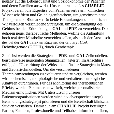
negativ auf die Lebensqualität und Sozioökonomie der Patienten
und deren Familien auswirkt. Unser internationales
CHARLIE
Projekt vereint die Expertise von Patientenvertretern, klinischen
Wissenschaftlern und Grundlagenforschern, um gemeinsam neue
Therapien und Biomarker für beide Erkrankungen zu identifizieren.
Wir verfolgen verschiedene Strategien, um die Schädigung des
Gehirns bei den Erkrankungen
GA1
und
PDE
zu vermeiden. Dazu
gehören neue, therapeutische Methoden, welche die Anhäufung
hoch reaktiver Metabolite vermeiden sollen, als auch der Austausch
des bei der
GA1
defekten Enzyms, der Glutaryl-CoA
Dehydrogenase (GCDH), durch Gentherapie.
Zunächst werden die Strategien an
PDE
- und
GA1
-Zellmodellen,
beispielsweise neuronalen Stammzellen, getestet. Im Anschluss
erfolgt die Überprüfung der Wirksamkeit finaler Strategien in Maus-
und Zebrafischmodellen. Um die verschiedenen
Therapieanwendungen zu evaluieren und zu vergleichen, werden
wir biochemische, morphologische und verhaltensneurologische
Analysen durchführen. Für das Monitoring des therapeutischen
Effekts, werden Parameter entwickelt, welche personalisierte
Medizin ermöglichen. Mit Unterstützung unserer
Patientenorganisationen werden wir die vielversprechendste(n)
Behandlungsstrategie(n) priorisieren und die Bereitschaft klinischer
Studien verstärken. Damit alle am
CHARLIE
Projekt beteiligten
Partner, Familien, Professionelle und Teilhaber, informiert bleiben,