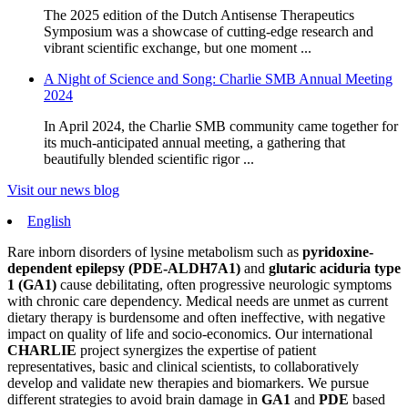
The 2025 edition of the Dutch Antisense Therapeutics
Symposium was a showcase of cutting-edge research and
vibrant scientific exchange, but one moment ...
A Night of Science and Song: Charlie SMB Annual Meeting
2024
In April 2024, the Charlie SMB community came together for
its much-anticipated annual meeting, a gathering that
beautifully blended scientific rigor ...
Visit our news blog
English
Rare inborn disorders of lysine metabolism such as
pyridoxine-
dependent epilepsy (PDE-ALDH7A1)
and
glutaric aciduria type
1 (GA1)
cause debilitating, often progressive neurologic symptoms
with chronic care dependency. Medical needs are unmet as current
dietary therapy is burdensome and often ineffective, with negative
impact on quality of life and socio-economics. Our international
CHARLIE
project synergizes the expertise of patient
representatives, basic and clinical scientists, to collaboratively
develop and validate new therapies and biomarkers. We pursue
different strategies to avoid brain damage in
GA1
and
PDE
based