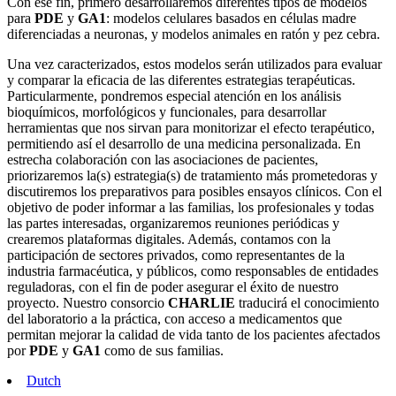
Con ese fin, primero desarrollaremos diferentes tipos de modelos
para
PDE
y
GA1
: modelos celulares basados en células madre
diferenciadas a neuronas, y modelos animales en ratón y pez cebra.
Una vez caracterizados, estos modelos serán utilizados para evaluar
y comparar la eficacia de las diferentes estrategias terapéuticas.
Particularmente, pondremos especial atención en los análisis
bioquímicos, morfológicos y funcionales, para desarrollar
herramientas que nos sirvan para monitorizar el efecto terapéutico,
permitiendo así el desarrollo de una medicina personalizada. En
estrecha colaboración con las asociaciones de pacientes,
priorizaremos la(s) estrategia(s) de tratamiento más prometedoras y
discutiremos los preparativos para posibles ensayos clínicos. Con el
objetivo de poder informar a las familias, los profesionales y todas
las partes interesadas, organizaremos reuniones periódicas y
crearemos plataformas digitales. Además, contamos con la
participación de sectores privados, como representantes de la
industria farmacéutica, y públicos, como responsables de entidades
reguladoras, con el fin de poder asegurar el éxito de nuestro
proyecto. Nuestro consorcio
CHARLIE
traducirá el conocimiento
del laboratorio a la práctica, con acceso a medicamentos que
permitan mejorar la calidad de vida tanto de los pacientes afectados
por
PDE
y
GA1
como de sus familias.
Dutch