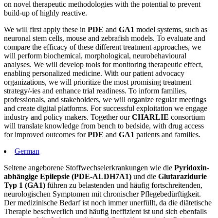
on novel therapeutic methodologies with the potential to prevent
build-up of highly reactive.
We will first apply these in
PDE
and
GA1
model systems, such as
neuronal stem cells, mouse and zebrafish models. To evaluate and
compare the efficacy of these different treatment approaches, we
will perform biochemical, morphological, neurobehavioural
analyses. We will develop tools for monitoring therapeutic effect,
enabling personalized medicine. With our patient advocacy
organizations, we will prioritize the most promising treatment
strategy/-ies and enhance trial readiness. To inform families,
professionals, and stakeholders, we will organize regular meetings
and create digital platforms. For successful exploitation we engage
industry and policy makers. Together our
CHARLIE
consortium
will translate knowledge from bench to bedside, with drug access
for improved outcomes for
PDE
and
GA1
patients and families.
German
Seltene angeborene Stoffwechselerkrankungen wie die
Pyridoxin-
abhängige Epilepsie (PDE-ALDH7A1)
und die
Glutarazidurie
Typ 1 (GA1)
führen zu belastenden und häufig fortschreitenden,
neurologischen Symptomen mit chronischer Pflegebedürftigkeit.
Der medizinische Bedarf ist noch immer unerfüllt, da die diätetische
Therapie beschwerlich und häufig ineffizient ist und sich ebenfalls